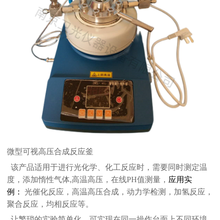
微型可视高压合成反应釜
该产品适用于进行光化学、化工反应时，需要同时测定温
度，添加惰性气体,高温高压，在线
PH值
测量，
应用实
例：
光
催化
反应
，高温高压合成，动力学检测
，
加氢反应
，
聚合反应，均相反应等。
让繁琐的实验简单化，可实现在同一操作台面上不同环境