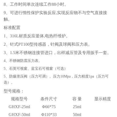
8、
工作时间单次连续工作
88
小时。
9、可
进行惰性
保护
实验
反应
,实现反应
物不与空气直接接
触。
标
准配置
1、316L材质
反应釜体
,电热纤维炉。
2、针
式
PT100型
传感器
，针阀及球阀和压力表。
3、1.5米不锈钢连接管
进口
，出样减压管及专用扳手一套。
4、不锈钢防震
压力表。
5、石英可视窗、蓝宝石可视窗（可选）
5、防爆泄压阀（压力可调）。压力10Mpa，压力精度1pa（压力可
选）。
型号规格：
规格
型号
条件尺寸
容
量
显示精度
GHXF-25
ml
Φ
66
*
75
25ml
GHXF-50
ml
Φ
1
10
*
33
50ml