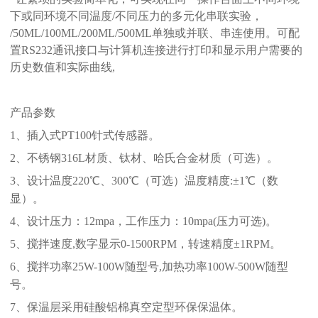
下或同环境不同温度
/不同压力的多元化串联实验，
/50ML/100ML/200ML/500ML单独或并联、串连使用。
可配
置
RS232通讯接口与计算机连接进行打印和显示用户需要的
历史数值和实际曲线,
产品参数
1、
插入式
PT100
针式
传感器。
2、不锈钢
316L
材质、钛材、哈氏合金材质（可选）。
3、设计
温度
22
0
℃、300℃（可选）
温度
精度
:±
1
℃（数
显）
。
4、设计压力：
12mpa
，工作压力：
10mpa(压力可选)。
5、
搅拌速度,数字显示
0-1500RPM，
转速精度±
1
RPM。
6、
搅拌功率25W-100W随型号,加热功率
1
00W-
50
0W随型
号。
7、
保温层采用硅酸铝棉真空定型环保保温体。