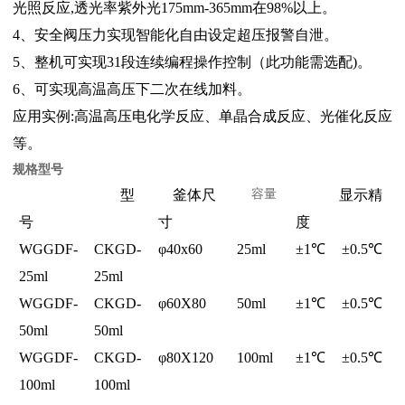
光照反应,透光率紫外光175mm-365mm在98%以上。
4、安全阀压力实现智能化自由设定超压报警自泄。
5、整机可实现31段连续编程操作控制（此功能需选配)。
6、可实现高温高压下二次在线加料。
应用实例:高温高压电化学反应、单晶合成反应、光催化反应
等。
规格型号
型
釜体尺
容量
显示精
号
寸
度
WGGDF-
CKGD-
φ
40x60
25ml
±
1
℃
±
0.5
℃
25ml
25ml
WGGDF-
CKGD-
φ
60X80
50ml
±
1
℃
±
0.5
℃
50ml
50ml
WGGDF-
CKGD-
φ
80X120
100ml
±
1
℃
±
0.5
℃
100ml
100ml